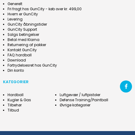
Generelt
Fri fragt hos GunCity - køb over kr. 499,00
Hvem er GunCity
Levering
GunCity åbningstider
GunCity Support
Salgs betingelser
Betal med Klarna
Returnering af pakker
Kontakt GunCity
FAQ hardball
Download
Fortrydelsesret hos GunCity
Din konto
KATEGORIER
Hardball
Luftgevær / luftpistoler
Kugler & Gas
Defense Training/Paintball
Tilbehør
Øvrige kategorier
Tilbud