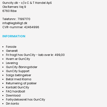
Guncity.dk - c/o C & T Handel ApS
Ole Rømers Vej 9
6760 Ribe
Telefonnr.
:
71997170
info@legbilligt.dk
CVR-nummer
:
42464996
INFORMATION
Forside
Generelt
Fri fragt hos GunCity - køb over kr. 499,00
Hvem er GunCity
Levering
GunCity åbningstider
GunCity Support
Salgs betingelser
Betal med Klarna
Returnering af pakker
Kontakt GunCity
FAQ hardball
Download
Fortrydelsesret hos GunCity
Din konto