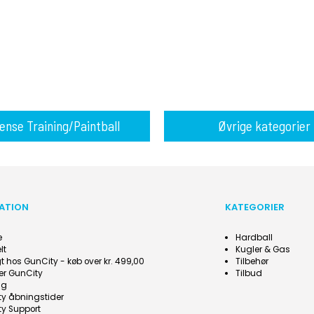
ense Training/Paintball
Øvrige kategorier
ATION
KATEGORIER
e
Hardball
lt
Kugler & Gas
agt hos GunCity - køb over kr. 499,00
Tilbehør
er GunCity
Tilbud
ng
y åbningstider
y Support