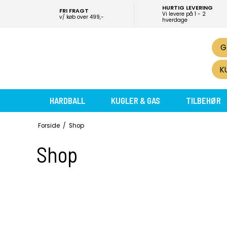
HURTIG LEVERING
FRI FRAGT
Vi levere på 1 - 2
v/ køb over 499,-
hverdage
G
K
HARDBALL
KUGLER & GAS
TILBEHØR
Forside
/
Shop
Shop