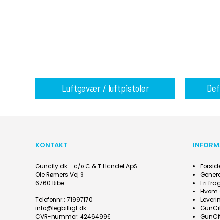
Luftgevær / luftpistoler
Def
KONTAKT
INFORM
Guncity.dk - c/o C & T Handel ApS
Forsid
Ole Rømers Vej 9
Genere
6760 Ribe
Fri fr
Hvem 
Telefonnr.
:
71997170
Leveri
info@legbilligt.dk
GunCit
CVR-nummer
:
42464996
GunCit