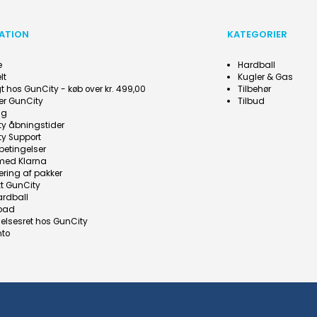
ATION
KATEGORIER
e
Hardball
lt
Kugler & Gas
agt hos GunCity - køb over kr. 499,00
Tilbehør
er GunCity
Tilbud
ng
y åbningstider
y Support
betingelser
 med Klarna
ering af pakker
t GunCity
ardball
oad
delsesret hos GunCity
nto