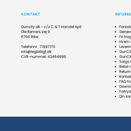
KONTAKT
INFORM
Guncity.dk - c/o C & T Handel ApS
Forsid
Ole Rømers Vej 9
Genere
6760 Ribe
Fri fr
Hvem 
Telefonnr.
:
71997170
Leveri
info@legbilligt.dk
GunCit
CVR-nummer
:
42464996
GunCit
Salgs 
Betal
Return
Kontak
FAQ h
Downl
Fortry
Din ko