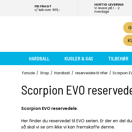
HURTIG LEVERING
FRI FRAGT
Vi levere på 1 - 2
v/ køb over 499,-
hverdage
G
K
HARDBALL
KUGLER & GAS
TILBEHØR
Forside
/
Shop
/
Hardball
/
reservedele til rifler
/
Scorpion E
Scorpion EVO reserved
Scorpion EVO reservedele.
Her finder du reservedel til EVO serien. Er der en del 
så skal vi se om ikke vi kan fremskaffe denne.