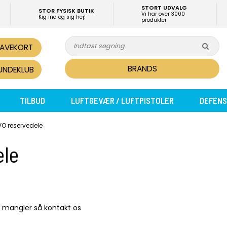
STORT UDVALG
STOR FYSISK BUTIK
Vi har over 3000
Kig ind og sig hej!
produkter
AVEKORT
BRANDS
UNDEKLUB
TILBUD
LUFTGEVÆR / LUFTPISTOLER
DEFENS
VO reservedele
ele
du mangler så kontakt os