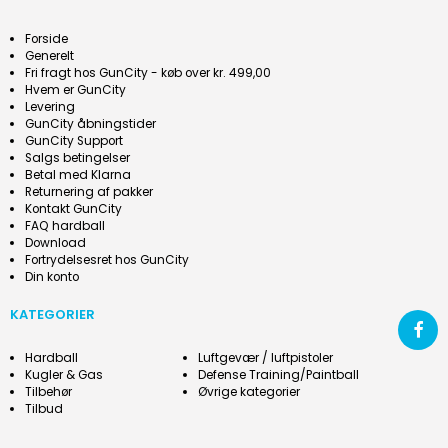
Forside
Generelt
Fri fragt hos GunCity - køb over kr. 499,00
Hvem er GunCity
Levering
GunCity åbningstider
GunCity Support
Salgs betingelser
Betal med Klarna
Returnering af pakker
Kontakt GunCity
FAQ hardball
Download
Fortrydelsesret hos GunCity
Din konto
KATEGORIER
Hardball
Luftgevær / luftpistoler
Kugler & Gas
Defense Training/Paintball
Tilbehør
Øvrige kategorier
Tilbud