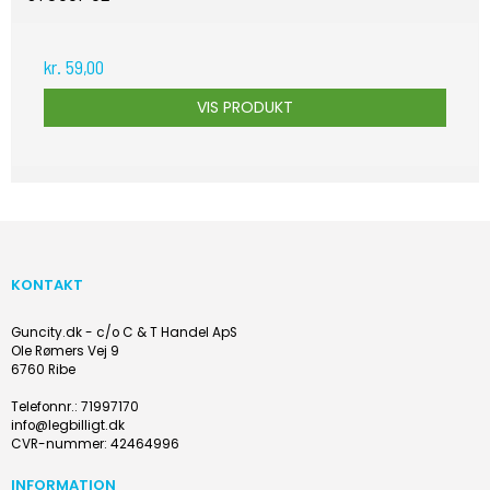
kr. 59,00
VIS PRODUKT
KONTAKT
Guncity.dk - c/o C & T Handel ApS
Ole Rømers Vej 9
6760 Ribe
Telefonnr.
:
71997170
info@legbilligt.dk
CVR-nummer
:
42464996
INFORMATION