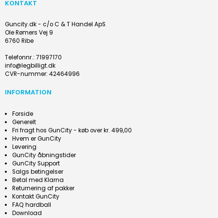
KONTAKT
Guncity.dk - c/o C & T Handel ApS
Ole Rømers Vej 9
6760 Ribe
Telefonnr.
:
71997170
info@legbilligt.dk
CVR-nummer
:
42464996
INFORMATION
Forside
Generelt
Fri fragt hos GunCity - køb over kr. 499,00
Hvem er GunCity
Levering
GunCity åbningstider
GunCity Support
Salgs betingelser
Betal med Klarna
Returnering af pakker
Kontakt GunCity
FAQ hardball
Download