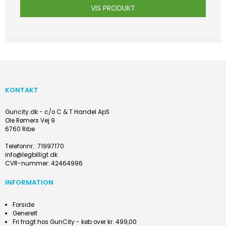
VIS PRODUKT
KONTAKT
Guncity.dk - c/o C & T Handel ApS
Ole Rømers Vej 9
6760 Ribe
Telefonnr.
:
71997170
info@legbilligt.dk
CVR-nummer
:
42464996
INFORMATION
Forside
Generelt
Fri fragt hos GunCity - køb over kr. 499,00