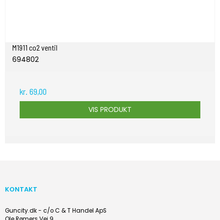
M1911 co2 ventil
694802
kr. 69,00
VIS PRODUKT
KONTAKT
Guncity.dk - c/o C & T Handel ApS
Ole Rømers Vej 9