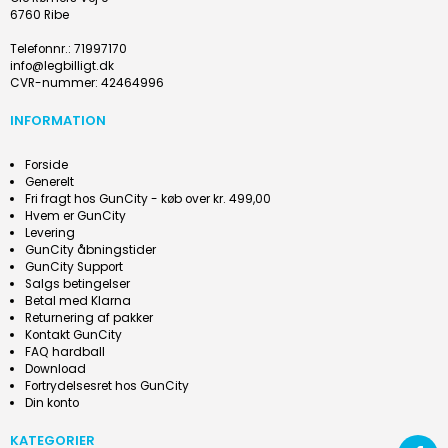
6760 Ribe
Telefonnr.
:
71997170
info@legbilligt.dk
CVR-nummer
:
42464996
INFORMATION
Forside
Generelt
Fri fragt hos GunCity - køb over kr. 499,00
Hvem er GunCity
Levering
GunCity åbningstider
GunCity Support
Salgs betingelser
Betal med Klarna
Returnering af pakker
Kontakt GunCity
FAQ hardball
Download
Fortrydelsesret hos GunCity
Din konto
KATEGORIER