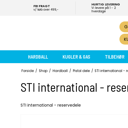
HURTIG LEVERING
FRI FRAGT
Vi levere på 1 - 2
v/ køb over 499,-
hverdage
G
K
HARDBALL
KUGLER & GAS
TILBEHØR
Forside
/
Shop
/
Hardball
/
Pistol dele
/
STI international - 
STI international - res
STI international - reservedele